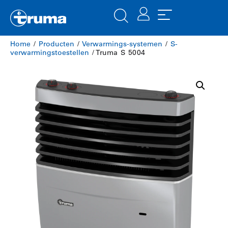
Home
/
Producten
/
​Verwarmings-systemen
/
S-
verwarmingstoestellen
/ Truma S 5004