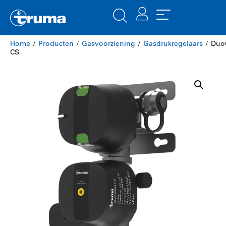
Home
/
Producten
/
Gasvoorziening
/
Gasdrukregelaars
/ Duo
CS