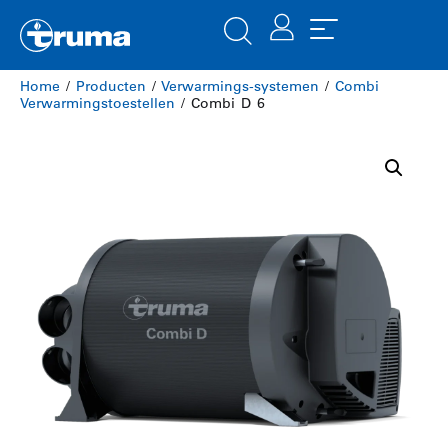
Home
/
Producten
/
​Verwarmings-systemen
/
Combi
Verwarmingstoestellen
/ Combi D 6