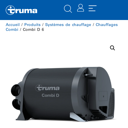
Accueil
/
Produits
/
Systèmes de chauffage
/
Chauffages
Combi
/ Combi D 6