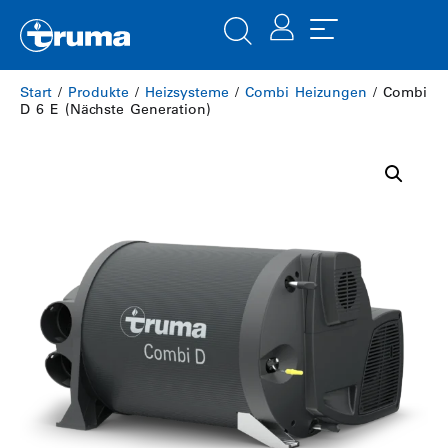
Start
/
Produkte
/
Heizsysteme
/
Combi Heizungen
/ Combi
D 6 E (Nächste Generation)