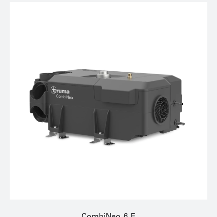
CombiNeo 6 E