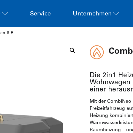
e
Service
Unternehmen
eo 6 E
Comb
Die 2in1 Hei
Wohnwagen ve
einer heraus
Mit der CombiNeo 
Freizeitfahrzeug au
Heizung kombinier
Warmwasserleistung
Raumheizung – und