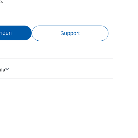
p.
inden
Support
ils