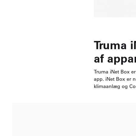
Truma i
af appa
Truma iNet Box er 
app. iNet Box er n
klimaanlæg og C