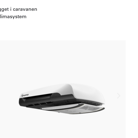
gget i caravanen
klimasystem