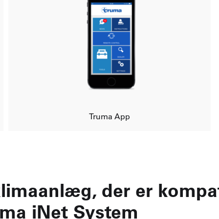
Truma App
limaanlæg, der er kompat
uma iNet System