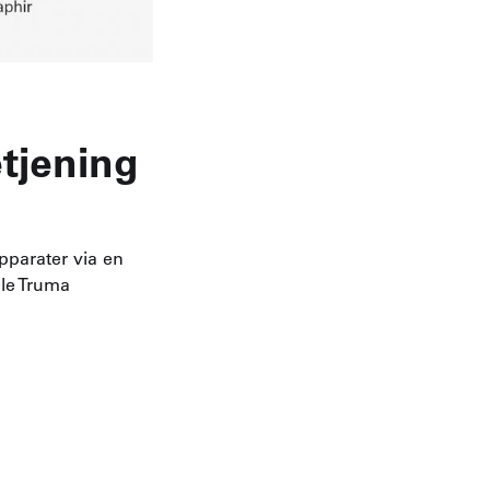
etjening
pparater via en
ble Truma