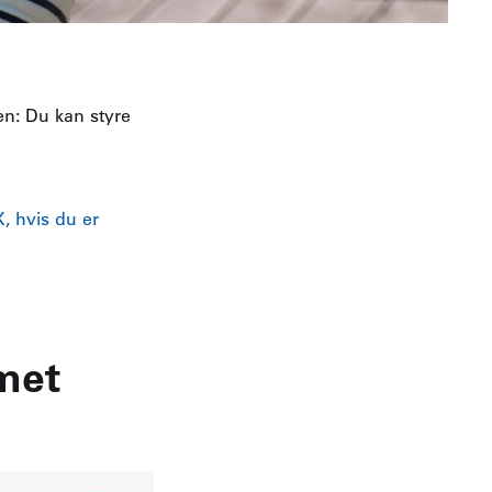
en: Du kan styre
, hvis du er
met