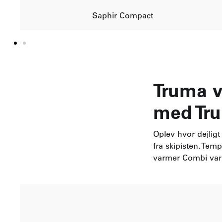
Saphir Compact
Truma v
med Tr
Oplev hvor dejlig
fra skipisten. Te
varmer Combi varm