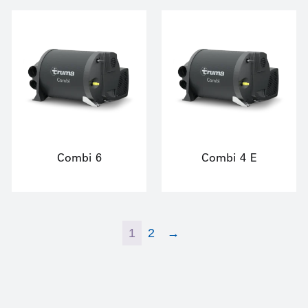
Combi 6
Combi 4 E
1
2
→