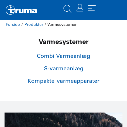
Forside
/
Produkter
/ Varmesystemer
Varmesystemer
Combi Varmeanlæg
S-varmeanlæg
Kompakte varmeapparater