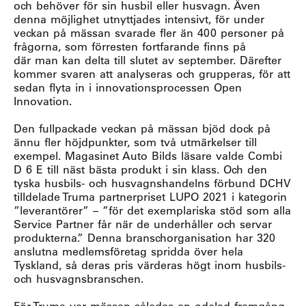
och behöver för sin husbil eller husvagn. Även
denna möjlighet utnyttjades intensivt, för under
veckan på mässan svarade fler än 400 personer på
frågorna, som förresten fortfarande finns på
där man kan delta till slutet av september. Därefter
kommer svaren att analyseras och grupperas, för att
sedan flyta in i innovationsprocessen Open
Innovation.
Den fullpackade veckan på mässan bjöd dock på
ännu fler höjdpunkter, som två utmärkelser till
exempel. Magasinet Auto Bilds läsare valde Combi
D 6 E till näst bästa produkt i sin klass. Och den
tyska husbils- och husvagnshandelns förbund DCHV
tilldelade Truma partnerpriset LUPO 2021 i kategorin
”leverantörer” – ”för det exemplariska stöd som alla
Service Partner får när de underhåller och servar
produkterna.” Denna branschorganisation har 320
anslutna medlemsföretag spridda över hela
Tyskland, så deras pris värderas högt inom husbils-
och husvagnsbranschen.
För Truma var mässan således en odelad framgång