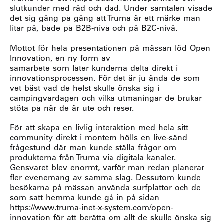
slutkunder med råd och dåd. Under samtalen visade
det sig gång på gång att Truma är ett märke man
litar på, både på B2B-nivå och på B2C-nivå.
Mottot för hela presentationen på mässan löd Open
Innovation, en ny form av
samarbete som låter kunderna delta direkt i
innovationsprocessen. För det är ju ändå de som
vet bäst vad de helst skulle önska sig i
campingvardagen och vilka utmaningar de brukar
stöta på när de är ute och reser.
För att skapa en livlig interaktion med hela sitt
community direkt i montern hölls en live-sänd
frågestund där man kunde ställa frågor om
produkterna från Truma via digitala kanaler.
Gensvaret blev enormt, varför man redan planerar
fler evenemang av samma slag. Dessutom kunde
besökarna på mässan använda surfplattor och de
som satt hemma kunde gå in på sidan
https://www.truma-inet-x-system.com/open-
innovation för att berätta om allt de skulle önska sig