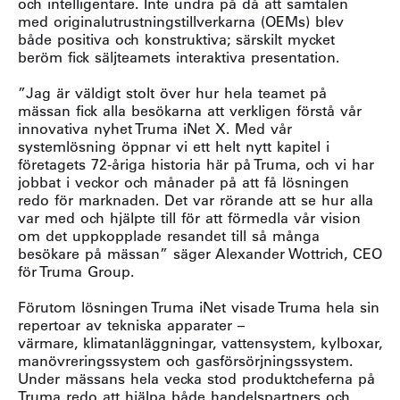
och intelligentare. Inte undra på då att samtalen
med originalutrustningstillverkarna (OEMs) blev
både positiva och konstruktiva; särskilt mycket
beröm fick säljteamets interaktiva presentation.
”Jag är väldigt stolt över hur hela teamet på
mässan fick alla besökarna att verkligen förstå vår
innovativa nyhet Truma iNet X. Med vår
systemlösning öppnar vi ett helt nytt kapitel i
företagets 72-åriga historia här på Truma, och vi har
jobbat i veckor och månader på att få lösningen
redo för marknaden. Det var rörande att se hur alla
var med och hjälpte till för att förmedla vår vision
om det uppkopplade resandet till så många
besökare på mässan” säger Alexander Wottrich, CEO
för Truma Group.
Förutom lösningen Truma iNet visade Truma hela sin
repertoar av tekniska apparater –
värmare, klimatanläggningar, vattensystem, kylboxar,
manövreringssystem och gasförsörjningssystem.
Under mässans hela vecka stod produktcheferna på
Truma redo att hjälpa både handelspartners och