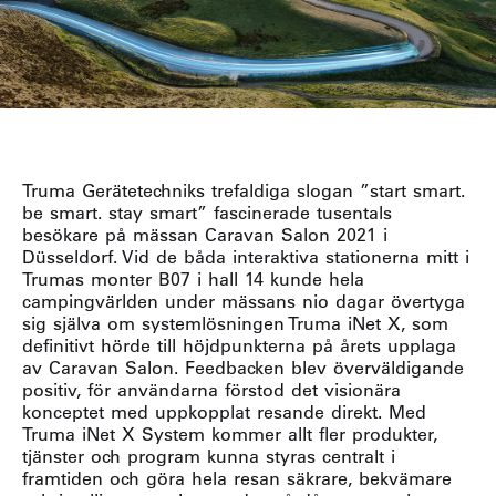
Truma Gerätetechniks trefaldiga slogan ”start smart.
be smart. stay smart” fascinerade tusentals
besökare på mässan Caravan Salon 2021 i
Düsseldorf. Vid de båda interaktiva stationerna mitt i
Trumas monter B07 i hall 14 kunde hela
campingvärlden under mässans nio dagar övertyga
sig själva om systemlösningen Truma iNet X, som
definitivt hörde till höjdpunkterna på årets upplaga
av Caravan Salon. Feedbacken blev överväldigande
positiv, för användarna förstod det visionära
konceptet med uppkopplat resande direkt. Med
Truma iNet X System kommer allt fler produkter,
tjänster och program kunna styras centralt i
framtiden och göra hela resan säkrare, bekvämare