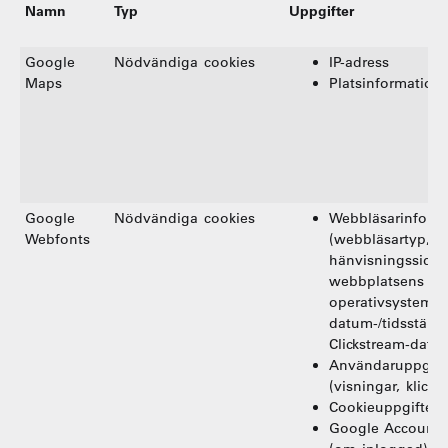
Namn
Typ
Uppgifter
Google
Nödvändiga cookies
IP-adress
Maps
Platsinformation
Google
Nödvändiga cookies
Webbläsarinform
Webfonts
(webbläsartyp,
hänvisningssidor
webbplatsens
operativsystem,
datum-/tidsstämpe
Clickstream-data)
Användaruppgift
(visningar, klick)
Cookieuppgifter
Google Account-