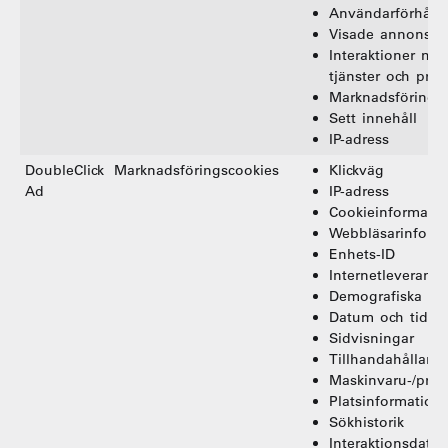
Användarförhåll
Visade annonser
Interaktioner me
tjänster och prod
Marknadsförings
Sett innehåll
IP-adress
DoubleClick
Marknadsföringscookies
Klickväg
Ad
IP-adress
Cookieinformatio
Webbläsarinform
Enhets-ID
Internetleverantö
Demografiska upp
Datum och tid fö
Sidvisningar
Tillhandahållan
Maskinvaru-/pro
Platsinformation
Sökhistorik
Interaktionsdata