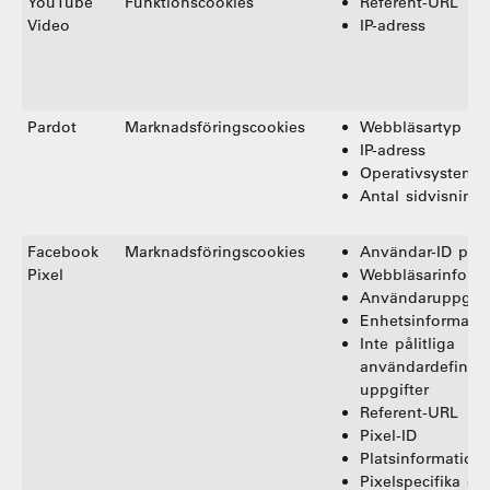
YouTube
Funktionscookies
Referent-URL
Video
IP-adress
Pardot
Marknadsföringscookies
Webbläsartyp
IP-adress
Operativsystem
Antal sidvisninga
Facebook
Marknadsföringscookies
Användar-ID på 
Pixel
Webbläsarinform
Användaruppgift
Enhetsinformati
Inte pålitliga
användardefinier
uppgifter
Referent-URL
Pixel-ID
Platsinformation
Pixelspecifika da