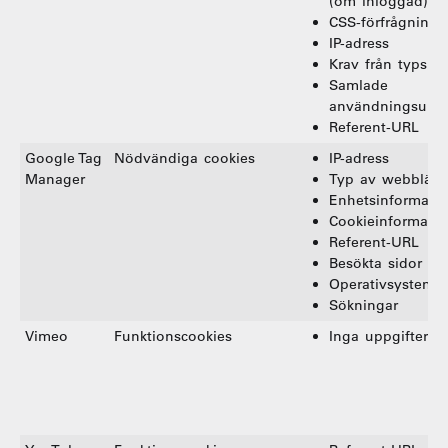
(om inloggad)
CSS-förfrågninga
IP-adress
Krav från typsnit
Samlade
användningsuppg
Referent-URL
Google Tag
Nödvändiga cookies
IP-adress
Manager
Typ av webbläsa
Enhetsinformati
Cookieinformatio
Referent-URL
Besökta sidor
Operativsystem
Sökningar
Vimeo
Funktionscookies
Inga uppgifter