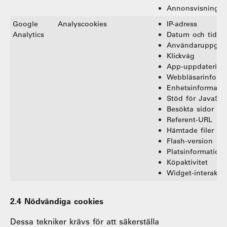
Annonsvisningar
Google
Analyscookies
IP-adress
Analytics
Datum och tid fö
Användaruppgift
Klickväg
App-uppdatering
Webbläsarinform
Enhetsinformatti
Stöd för JavaScr
Besökta sidor
Referent-URL
Hämtade filer
Flash-version
Platsinformation
Köpaktivitet
Widget-interaktio
2.4 Nödvändiga cookies
Dessa tekniker krävs för att säkerställa