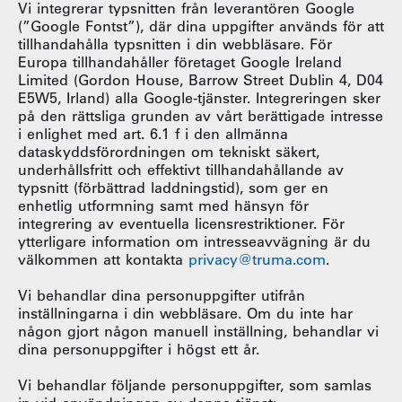
Vi integrerar typsnitten från leverantören Google
(”Google Fontst”), där dina uppgifter används för att
tillhandahålla typsnitten i din webbläsare. För
Europa tillhandahåller företaget Google Ireland
Limited (Gordon House, Barrow Street Dublin 4, D04
E5W5, Irland) alla Google-tjänster. Integreringen sker
på den rättsliga grunden av vårt berättigade intresse
i enlighet med art. 6.1 f i den allmänna
dataskyddsförordningen om tekniskt säkert,
underhållsfritt och effektivt tillhandahållande av
typsnitt (förbättrad laddningstid), som ger en
enhetlig utformning samt med hänsyn för
integrering av eventuella licensrestriktioner. För
ytterligare information om intresseavvägning är du
välkommen att kontakta
privacy@truma.com
.
Vi behandlar dina personuppgifter utifrån
inställningarna i din webbläsare. Om du inte har
någon gjort någon manuell inställning, behandlar vi
dina personuppgifter i högst ett år.
Vi behandlar följande personuppgifter, som samlas