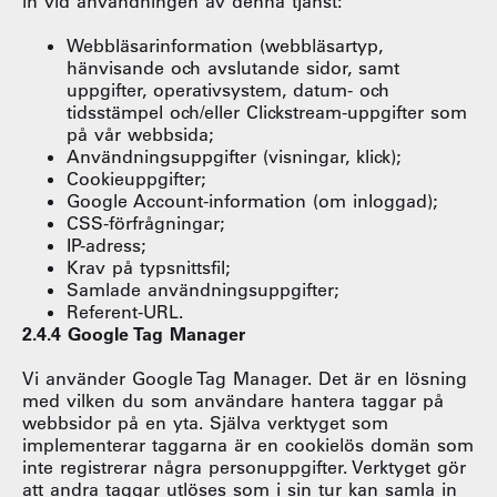
in vid användningen av denna tjänst:
Webbläsarinformation (webbläsartyp,
hänvisande och avslutande sidor, samt
uppgifter, operativsystem, datum- och
tidsstämpel och/eller Clickstream-uppgifter som
på vår webbsida;
Användningsuppgifter (visningar, klick);
Cookieuppgifter;
Google Account-information (om inloggad);
CSS-förfrågningar;
IP-adress;
Krav på typsnittsfil;
Samlade användningsuppgifter;
Referent-URL.
2.4.4 Google Tag Manager
Vi använder Google Tag Manager. Det är en lösning
med vilken du som användare hantera taggar på
webbsidor på en yta. Själva verktyget som
implementerar taggarna är en cookielös domän som
inte registrerar några personuppgifter. Verktyget gör
att andra taggar utlöses som i sin tur kan samla in