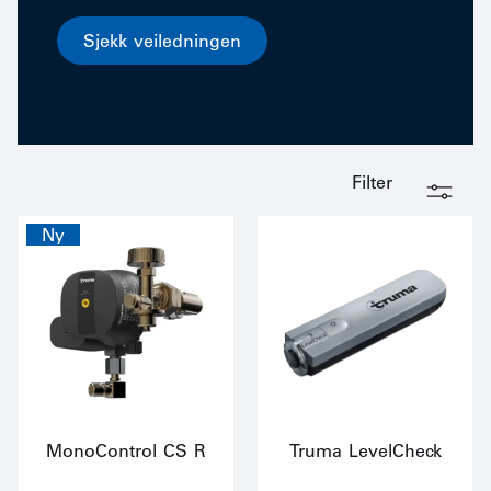
Sjekk veiledningen
Filter
Ny
MonoControl CS R
Truma LevelCheck