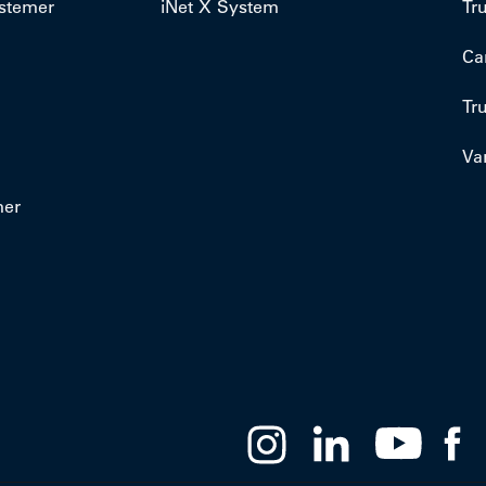
ystemer
iNet X System
Tr
Ca
Tr
Va
mer