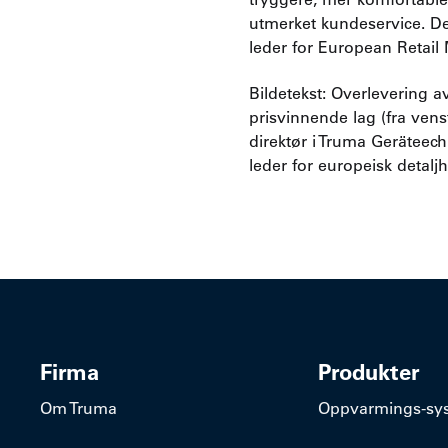
utmerket kundeservice. Det 
leder for European Retai
Bildetekst: Overlevering 
prisvinnende lag (fra ve
direktør i Truma Geräteech
leder for europeisk detal
Firma
Produkter
Om Truma
​Oppvarmings-sy