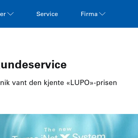
er
Service
Firma
undeservice
nik vant den kjente «LUPO»-prisen