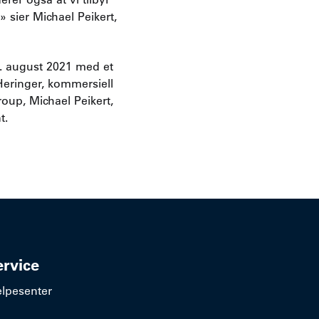
» sier Michael Peikert,
9. august 2021 med et
eringer, kommersiell
roup, Michael Peikert,
t.
ervice
elpesenter