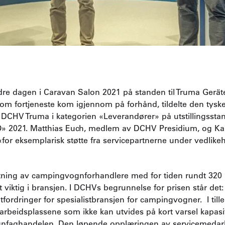
ndre dagen i Caravan Salon 2021 på standen til Truma Ger
 om fortjeneste kom igjennom på forhånd, tildelte den tysk
CHV Truma i kategorien «Leverandører» på utstillingsstan
O» 2021. Matthias Euch, medlem av DCHV Presidium, og K
 «for eksemplarisk støtte fra servicepartnerne under vedlik
ing av campingvognforhandlere med for tiden rundt 320 
 viktig i bransjen. I DCHVs begrunnelse for prisen står det: 
utfordringer for spesialistbransjen for campingvogner. I ti
arbeidsplassene som ikke kan utvides på kort varsel kapasit
nfaghandelen. Den løpende opplæringen av servicemedarbei