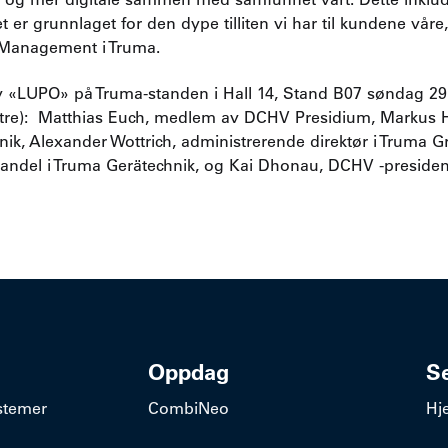
er grunnlaget for den dype tilliten vi har til kundene våre,
l Management i Truma.
av «LUPO» på Truma-standen i Hall 14, Stand B07 søndag 2
nstre): Matthias Euch, medlem av DCHV Presidium, Markus H
nik, Alexander Wottrich, administrerende direktør i Truma G
jhandel i Truma Gerätechnik, og Kai Dhonau, DCHV -presiden
Oppdag
S
stemer
CombiNeo
Hj