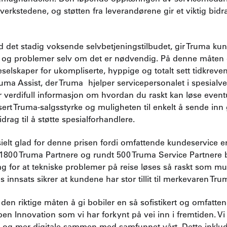
erkstedene, og støtten fra leverandørene gir et viktig bidrag
ed det stadig voksende selvbetjeningstilbudet, gir Truma k
 og problemer selv om det er nødvendig. På denne måten g
steselskaper for ukompliserte, hyppige og totalt sett tidkrev
ruma Assist, der Truma hjelper servicepersonalet i spesial
ir verdifull informasjon om hvordan du raskt kan løse eventu
isert Truma-salgsstyrke og muligheten til enkelt å sende inn g
idrag til å støtte spesialforhandlere.
elt glad for denne prisen fordi omfattende kundeservice er
t 1800 Truma Partnere og rundt 500 Truma Service Partnere 
g for at tekniske problemer på reise løses så raskt som mu
 innsats sikrer at kundene har stor tillit til merkevaren Tru
 den riktige måten å gi bobiler en så sofistikert og omfatten
en Innovation som vi har forkynt på vei inn i fremtiden. Vi 
 og mer digitale sammen med samfunnet vårt. Dette inkluder