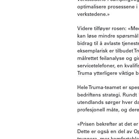
optimalisere prosessene i v
verkstedene.»
Videre tilføyer rosen: «M
kan løse mindre spørsmål
bidrag til å avlaste tjene
eksemplarisk er tilbudet T
målrettet feilanalyse og g
servicetelefoner, en kvalif
Truma ytterligere viktige b
Hele Truma-teamet er spesi
bedriftens strategi. Rund
utendlands sørger hver da
profesjonell måte, og deres
«Prisen bekrefter at det er
Dette er også en del av Op
tryggere, mer komfortable