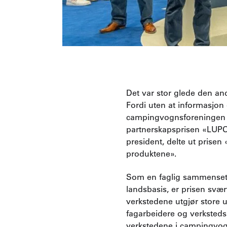
Det var stor glede den a
Fordi uten at informasjon
campingvognsforeningen D
partnerskapsprisen «LUP
president, delte ut prisen
produktene».
Som en faglig sammensetn
landsbasis, er prisen svært
verkstedene utgjør store 
fagarbeidere og verksteds
verkstedene i campingvog