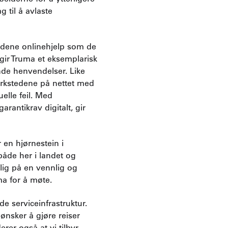
 til å avlaste
undene onlinehjelp som de
ir Truma et eksemplarisk
ende henvendelser. Like
verkstedene på nettet med
elle feil. Med
arantikrav digitalt, gir
 en hjørnestein i
både her i landet og
lig på en vennlig og
ma for å møte.
de serviceinfrastruktur.
ønsker å gjøre reiser
er også at vi tilbyr