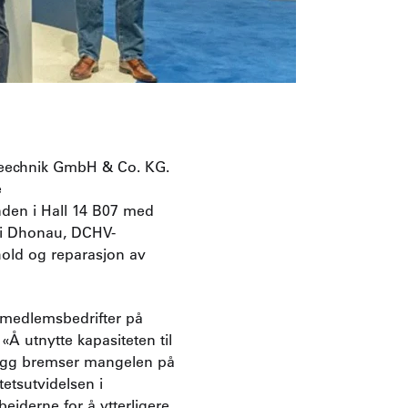
äteechnik GmbH & Co. KG.
e
den i Hall 14 B07 med
ai Dhonau, DCHV-
ehold og reparasjon av
medlemsbedrifter på
«Å utnytte kapasiteten til
llegg bremser mangelen på
etsutvidelsen i
derne for å ytterligere