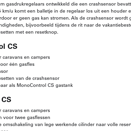
m gasdrukregelaars ontwikkeld die een crashsensor bevatte
km/u komt een balletje in de regelaar los uit een houder e
ardoor er geen gas kan stromen. Als de crashsensor wordt 
digheden, bijvoorbeeld tijdens de rit naar de vakantiebes
setten met een resetknop.
ol CS
r caravans en campers
voor één gasfles
nsor
setten van de crashsensor
baar als MonoControl CS gastank
 CS
r caravans en campers
n voor twee gasflessen
 omschakeling van lege werkende cilinder naar volle reser