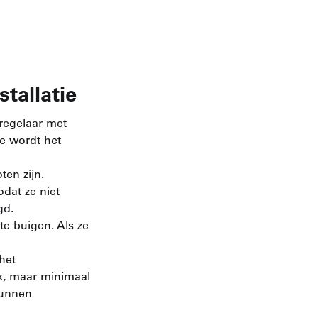
tallatie
kregelaar met
e wordt het
ten zijn.
dat ze niet
gd.
te buigen. Als ze
het
k, maar minimaal
kunnen