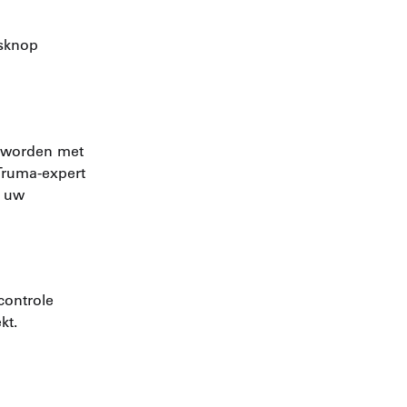
gsknop
 worden met
Truma-expert
k uw
controle
kt.