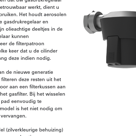
betrouwbaar werkt, dient u
ebruiken. Het houdt aerosolen
de gasdrukregelaar en
ijn olieachtige deeltjes in de
gelaar kunnen
eer de filterpatroon
lke keer dat u de cilinder
ang deze indien nodig.
van de nieuwe generatie
filteren deze resten uit het
oor aan een filterkussen aan
et gasfilter. Bij het wisselen
e pad eenvoudig te
 model is het niet nodig om
e vervangen.
el (zilverkleurige behuizing)