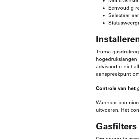
Met crashse
Eenvoudig re
Selecteer ee
Statusweerga
Installere
Truma gasdrukreg
hogedrukslangen m
adviseert u niet a
aanspreekpunt om d
Controle van het
Wanneer een nieuw
uitvoeren. Het cont
Gasfilter
Om ervoor te zorg