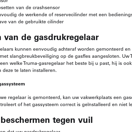
nsor
setten van de crashsensor
nvoudig de werkende of reservecilinder met een bedienin
ve van de gebruikte cilinder
n van de gasdrukregelaar
elaars kunnen eenvoudig achteraf worden gemonteerd en
et slangbreukbeveiliging op de gasfles aangesloten. Uw 
lleen welke Truma-gasregelaar het beste bij u past, hij is oo
eze te laten installeren.
 gassysteem
e regelaar is gemonteerd, kan uw vakwerkplaats een gas
roleert of het gassysteem correct is geïnstalleerd en niet le
s beschermen tegen vuil
en dat uw gasdrukregelaar