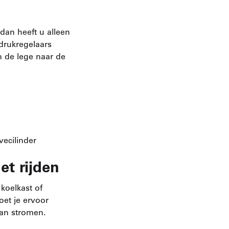
 dan heeft u alleen
drukregelaars
n de lege naar de
vecilinder
et rijden
koelkast of
oet je ervoor
kan stromen.