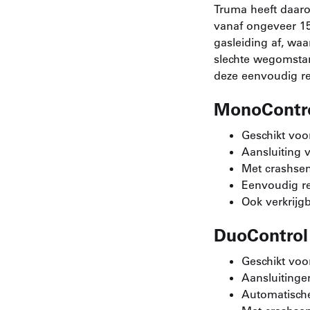
Truma heeft daaro
vanaf ongeveer 15 
gasleiding af, wa
slechte wegomstan
deze eenvoudig re
MonoContr
Geschikt voo
Aansluiting 
Met crashse
Eenvoudig re
Ook verkrijg
DuoControl
Geschikt voo
Aansluitinge
Automatische