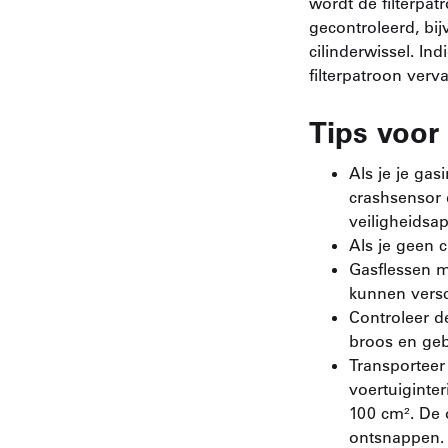
wordt de filterpat
gecontroleerd, bij
cilinderwissel. In
filterpatroon ver
Tips voor
Als je je gas
crashsensor 
veiligheidsa
Als je geen c
Gasflessen m
kunnen versc
Controleer de
broos en geba
Transporteer 
voertuiginte
100 cm². De 
ontsnappen.