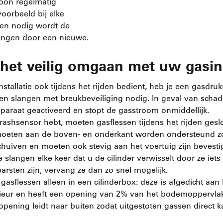
roon regelmatig
voorbeeld bij elke
dien nodig wordt de
vangen door een nieuwe.
 het veilig omgaan met uw gasins
installatie ook tijdens het rijden bedient, heb je een gasdru
en slangen met breukbeveiliging nodig. In geval van schad
pparaat geactiveerd en stopt de gasstroom onmiddellijk.
rashsensor hebt, moeten gasflessen tijdens het rijden geslo
oeten aan de boven- en onderkant worden ondersteund zo
huiven en moeten ook stevig aan het voertuig zijn bevesti
 slangen elke keer dat u de cilinder verwisselt door ze iets 
rsten zijn, vervang ze dan zo snel mogelijk.
gasflessen alleen in een cilinderbox: deze is afgedicht aan 
rieur en heeft een opening van 2% van het bodemoppervla
opening leidt naar buiten zodat uitgestoten gassen direct 