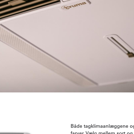
Både tagklimaanlæggene og l
farver. Vælg mellem sort og 