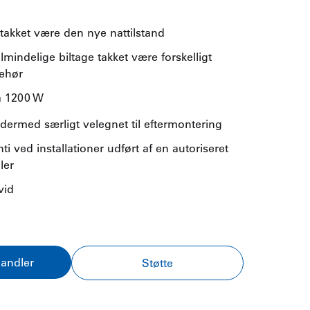
takket være den nye nattilstand
 almindelige biltage takket være forskelligt
behør
å 1200 W
 dermed særligt velegnet til eftermontering
ti ved installationer udført af en autoriseret
ler
vid
handler
Støtte