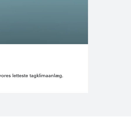
Med gennemtænkt
ores letteste tagklimaanlæg.