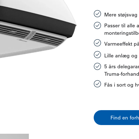
Mere støjsvag 
Passer til alle
monteringstil
Varmeeffekt p
Lille anlæg og
5 års delegaran
Truma-forhand
Fås i sort og h
Find en for