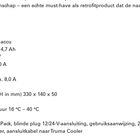
chap – een echte must-have als retrofitproduct dat de n
naccu
4,7 Ah
V
0 A
. 8,0 A
H in mm) 330 x 140 x 50
r 16 °C – 40 °C
ack, blinde plug 12/24-V-aansluiting, gebruiksaanwijzing, 
er, aansluitkabel naar Truma Cooler