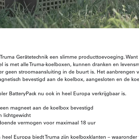
 Truma Gerätetechnik een slimme producttoevoeging. Want
el is met alle Truma-koelboxen, kunnen dranken en levensm
 er geen stroomaansluiting in de buurt is. Het aanbrengen 
gnetisch bevestigd aan de koelbox, aangesloten en de koe
ler BatteryPack nu ook in heel Europa verkrijgbaar is.
t een magneet aan de koelbox bevestigd
n lichtgewicht
ldoende vermogen voor maximaal 18 uur
n heel Europa biedt Truma zijn koelboxklanten – waaronder 