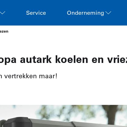
Service
Onderneming
iezen
ropa autark koelen en vri
n vertrekken maar!