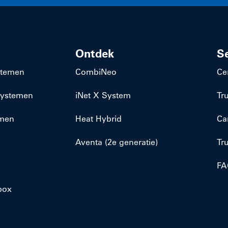
Ontdek
S
stemen
CombiNeo
Ce
-systemen
iNet X System
Tr
emen
Heat Hybrid
Ca
Aventa (2e generatie)
Tr
FA
box