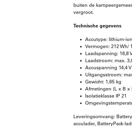
buiten de kampeergemeens
vergroot.
Technische gegevens
Accutype: lithium-io
Vermogen: 212 Wh/ 1
Laadspanning: 16,8 
Laadstroom: max. 3,
Accuspanning 14,4 V
Uitgangsstroom: max
Gewicht: 1,65 kg
Afmetingen (L x B x 
Isolatieklasse IP 21
Omgevingstemperatuu
Leveringsomvang: BatteryP
acculader, BatteryPack-lad