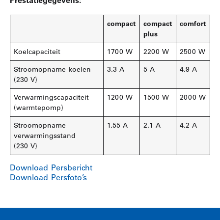
compact
compact
comfort
plus
Koelcapaciteit
1700 W
2200 W
2500 W
Stroomopname koelen
3.3 A
5 A
4.9 A
(230 V)
Verwarmingscapaciteit
1200 W
1500 W
2000 W
(warmtepomp)
Stroomopname
1.55 A
2.1 A
4.2 A
verwarmingsstand
(230 V)
Download Persbericht
Download Persfoto’s