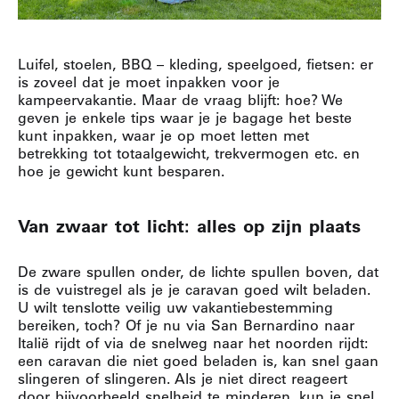
Luifel, stoelen, BBQ – kleding, speelgoed, fietsen: er
is zoveel dat je moet inpakken voor je
kampeervakantie.
Maar de vraag blijft: hoe?
We
geven je enkele tips waar je je bagage het beste
kunt inpakken, waar je op moet letten met
betrekking tot totaalgewicht, trekvermogen etc. en
hoe je gewicht kunt besparen.
Van zwaar tot licht: alles op zijn plaats
De zware spullen onder, de lichte spullen boven, dat
is de vuistregel als je je caravan goed wilt beladen.
U wilt tenslotte veilig uw vakantiebestemming
bereiken, toch?
Of je nu via San Bernardino naar
Italië rijdt of via de snelweg naar het noorden rijdt:
een caravan die niet goed beladen is, kan snel gaan
slingeren of slingeren.
Als je niet direct reageert
door bijvoorbeeld snelheid te minderen, kun je snel