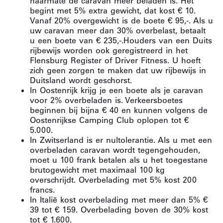
naarmate de caravan meer beladen is.
Het
begint met 5% extra gewicht, dat kost € 10.
Vanaf 20% overgewicht is de boete € 95,-.
Als u
uw caravan meer dan 30% overbelast, betaalt
u een boete van € 235,-.
Houders van een Duits
rijbewijs worden ook geregistreerd in het
Flensburg Register of Driver Fitness.
U hoeft
zich geen zorgen te maken dat uw rijbewijs in
Duitsland wordt geschorst.
In Oostenrijk krijg je een boete als je caravan
voor 2% overbeladen is.
Verkeersboetes
beginnen bij bijna € 40 en kunnen volgens de
Oostenrijkse Camping Club oplopen tot €
5.000.
In Zwitserland is er nultolerantie.
Als u met een
overbeladen caravan wordt tegengehouden,
moet u 100 frank betalen als u het toegestane
brutogewicht met maximaal 100 kg
overschrijdt.
Overbelading met 5% kost 200
francs.
In Italië kost overbelading met meer dan 5% €
39 tot € 159.
Overbelading boven de 30% kost
tot € 1.600.