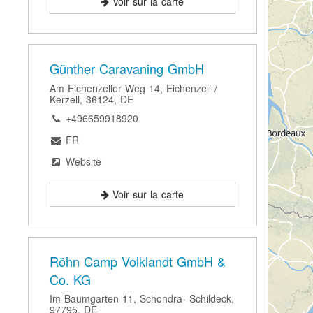
Voir sur la carte
Günther Caravaning GmbH
Am Eichenzeller Weg 14, Eichenzell /
Kerzell, 36124, DE
+496659918920
FR
Website
Voir sur la carte
Röhn Camp Volklandt GmbH &
Co. KG
Im Baumgarten 11, Schondra- Schildeck,
97795, DE