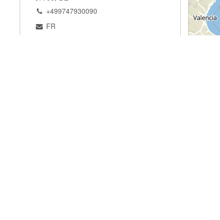
+499747930090
FR
Website
Voir sur la carte
Autohaus Rotbauer
Thüringer Strasse 1A, Wildeck –
Hönebach, 36208, DE
+496678347
FR
Voir sur la carte