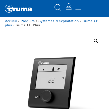
Accueil
/
Produits
/
Systèmes d’exploitation
/
Truma CP
plus
/ Truma CP Plus