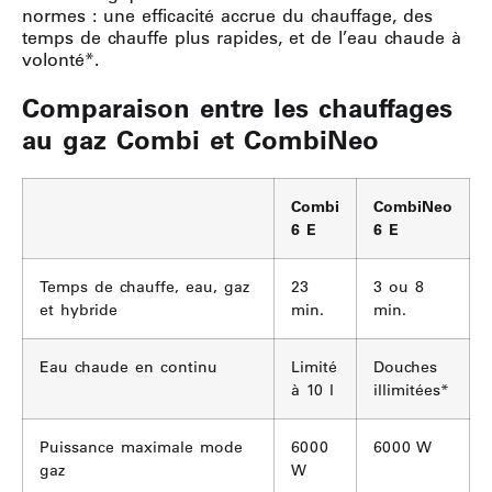
normes : une efficacité accrue du chauffage, des
temps de chauffe plus rapides, et de l’eau chaude à
volonté*.
Comparaison entre les chauffages
au gaz Combi et CombiNeo
Combi
CombiNeo
6 E
6 E
Temps de chauffe, eau, gaz
23
3 ou 8
et hybride
min.
min.
Eau chaude en continu
Limité
Douches
à 10 l
illimitées*
Puissance maximale mode
6000
6000 W
gaz
W