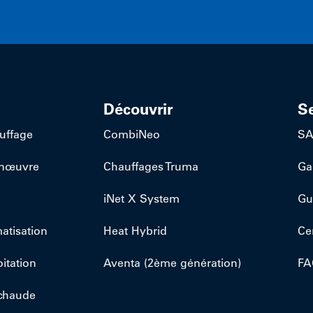
Découvrir
S
uffage
CombiNeo
S
anœuvre
Chauffages Truma
Ga
iNet X System
Gu
atisation
Heat Hybrid
Ce
itation
Aventa (2ème génération)
FA
chaude