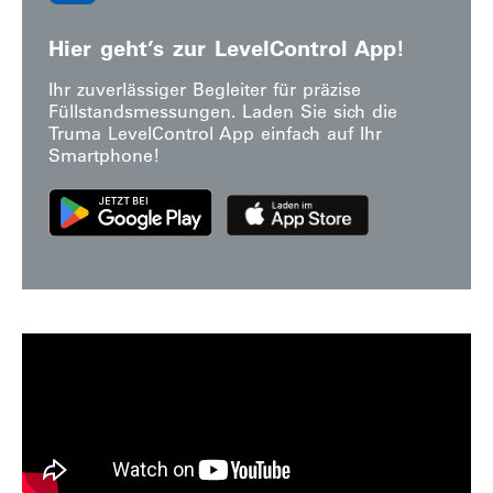
Hier geht’s zur LevelControl App!
Ihr zuverlässiger Begleiter für präzise
Füllstandsmessungen. Laden Sie sich die
Truma LevelControl App einfach auf Ihr
Smartphone!