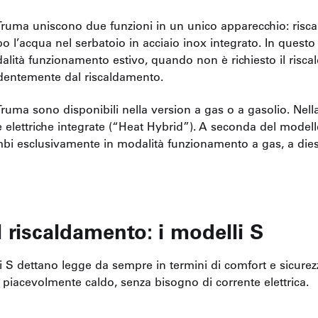
Truma uniscono due funzioni in un unico apparecchio: riscal
po l’acqua nel serbatoio in acciaio inox integrato. In quest
dalità funzionamento estivo, quando non è richiesto il risc
ndentemente dal riscaldamento.
Truma sono disponibili nella version a gas o a gasolio. Nell
e elettriche integrate (“Heat Hybrid”). A seconda del modello,
i esclusivamente in modalità funzionamento a gas, a diese
el riscaldamento: i modelli S
i S dettano legge da sempre in termini di comfort e sicurez
 piacevolmente caldo, senza bisogno di corrente elettrica.