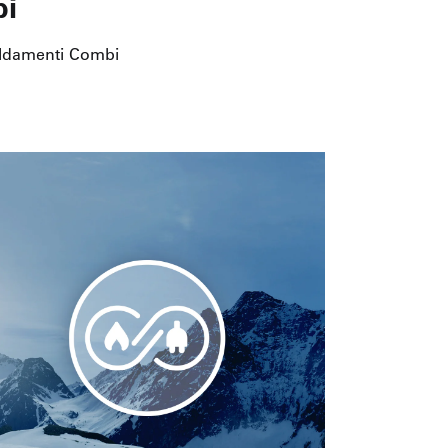
bi
caldamenti Combi