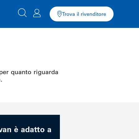
Trova il rivenditore
 per quanto riguarda
.
van è adatto a