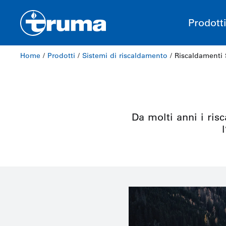
Prodott
Home
/
Prodotti
/
Sistemi di riscaldamento
/ Riscaldamenti 
Da molti anni i ris