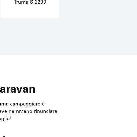
Truma S 2200
caravan
hi ama campeggiare è
n deve nemmeno rinunciare
eglio!