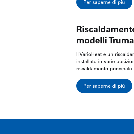
Per saperne di più
Riscaldamento
modelli Truma
Il VarioHeat è un riscal
installato in varie posizio
riscaldamento principale
Per saperne di più