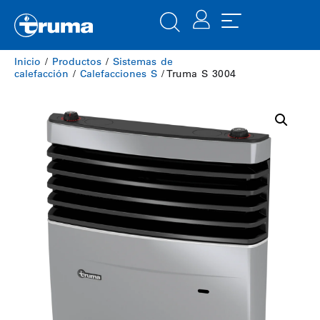
Inicio
/
Productos
/
​Sistemas de
calefacción
/
Calefacciones S
/ Truma S 3004