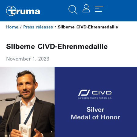
Home
/
Press releases
/
Silberne CIVD-Ehrenmedaille
Silberne CIVD-Ehrenmedaille
November 1, 2023