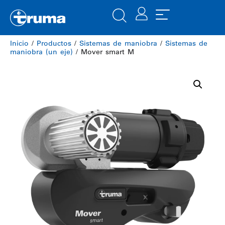
Inicio
/
Productos
/
Sistemas de maniobra
/
Sistemas de
maniobra (un eje)
/ Mover smart M