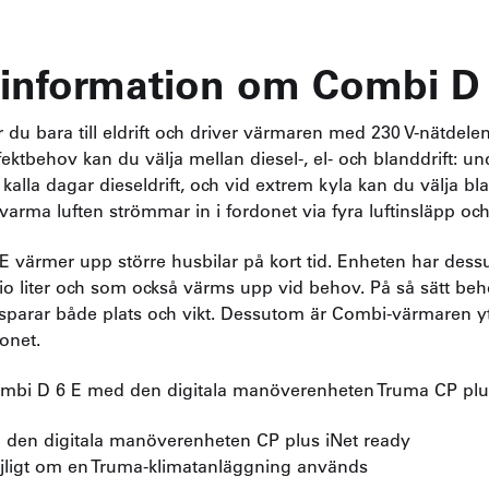
e information om Combi D
du bara till eldrift och driver värmaren med 230 V-nätdelen
ffektbehov kan du välja mellan diesel-, el- och blanddrift:
er kalla dagar dieseldrift, och vid extrem kyla kan du välja b
varma luften strömmar in i fordonet via fyra luftinsläpp och
 E värmer upp större husbilar på kort tid. Enheten har des
o liter och som också värms upp vid behov. På så sätt beh
parar både plats och vikt. Dessutom är Combi-värmaren y
donet.
ombi D 6 E med den digitala manöverenheten Truma CP plus
 den digitala manöverenheten CP plus iNet ready
jligt om en Truma-klimatanläggning används