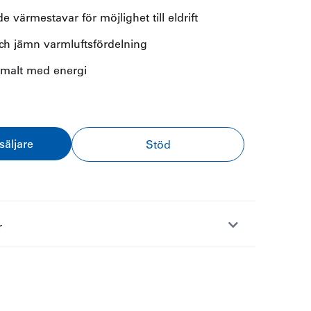
 värmestavar för möjlighet till eldrift
 och jämn varmluftsfördelning
imalt med energi
säljare
Stöd
r