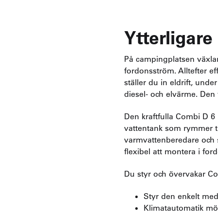
Ytterligar
På campingplatsen växlar 
fordonsström. Alltefter e
ställer du in eldrift, und
diesel- och elvärme. Den 
Den kraftfulla Combi D 6
vattentank som rymmer ti
varmvattenberedare och s
flexibel att montera i for
Du styr och övervakar C
Styr den enkelt med
Klimatautomatik mö