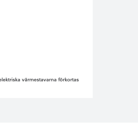
lektriska värmestavarna förkortas
Tem