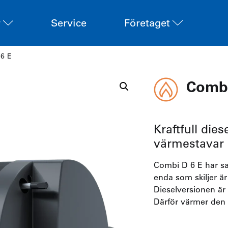
r
Service
Företaget
6 E
Combi
Kraftfull die
värmestavar
Combi D 6 E har s
enda som skiljer är
Dieselversionen är
Därför värmer den oc