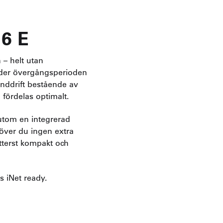
 6 E
 – helt utan
 under övergångsperioden
landdrift bestående av
 fördelas optimalt.
sutom en integrerad
över du ingen extra
tterst kompakt och
 iNet ready.