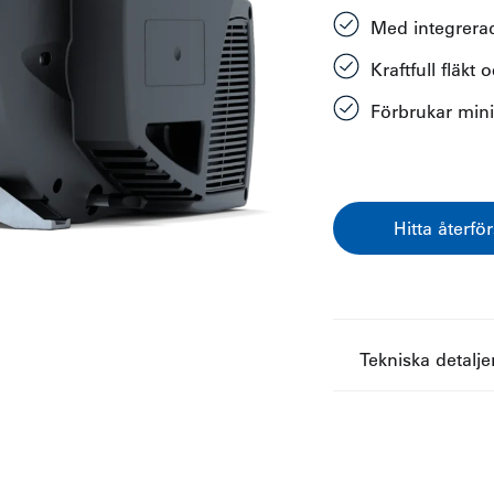
Med integrerade
Kraftfull fläkt
Förbrukar min
Hitta återför
Tekniska detalje