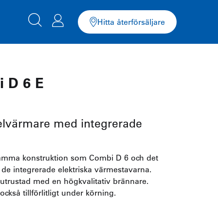
Hitta återförsäljare
 D 6 E
selvärmare med integrerade
amma konstruktion som Combi D 6 och det
 de integrerade elektriska värmestavarna.
 utrustad med en högkvalitativ brännare.
kså tillförlitligt under körning.