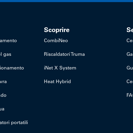
Scoprire
Se
ldamento
CombiNeo
Ce
l gas
Riscaldatori Truma
Ga
zionamento
iNet X System
Gu
vra
Heat Hybrid
Ce
ndo
FA
ua
tori portatili