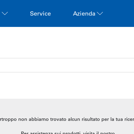
i
Service
Azienda
rtroppo non abbiamo trovato alcun risultato per la tua ricer
Per assistenza sui prodotti, visita il nostro