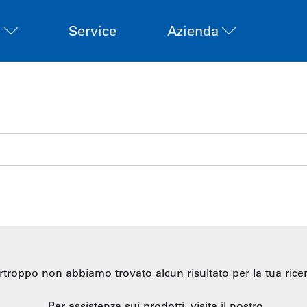
i
Service
Azienda
rtroppo non abbiamo trovato alcun risultato per la tua ricer
Per assistenza sui prodotti, visita il nostro