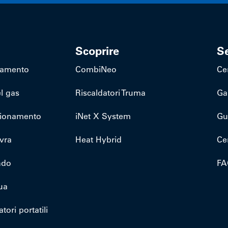
Scoprire
Se
ldamento
CombiNeo
Ce
l gas
Riscaldatori Truma
Ga
zionamento
iNet X System
Gu
vra
Heat Hybrid
Ce
ndo
FA
ua
tori portatili