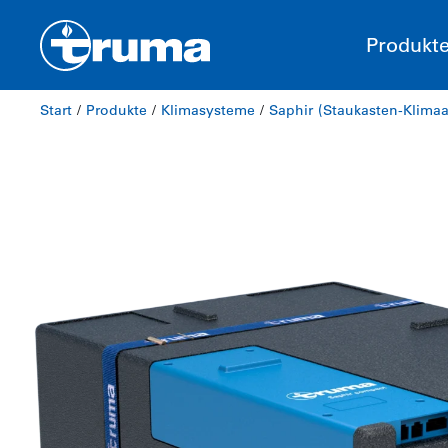
Produkt
Start
/
Produkte
/
Klimasysteme
/
Saphir (Staukasten-Klima