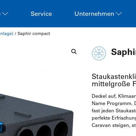
e
Service
Unternehmen
anlage)
/ Saphir compact
Saphi
Staukastenkl
mittelgroße 
Deckel auf, Klimaan
Name Programm. Den
fast jeden Staukast
perfekte Erfrischu
Caravan steigen, s