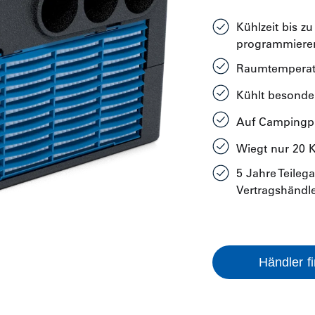
Kühlzeit bis z
programmiere
Raumtemperatu
Kühlt besonder
Auf Campingpl
Wiegt nur 20 
5 Jahre Teileg
Vertragshändl
Händler f