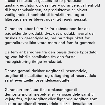
– eller i tilfælde af gastank de to produkter
gastankregulator og gasfilter – og anvendt i henhold
til brugsanvisningen, at produkterne er blevet
vedligeholdt i henhold til forskrifterne, og at
filterpuderne er blevet udskiftet regelmæssigt.
Garantien løber i fem år fra købsdatoen for det
pågældende produkt, dvs. det produkt, hvortil der
ønskes en garantiydelse, må på tidspunktet for
garantikravet ikke være mere end fem år gammelt.
De fem år beregnes fra den pågældende købsdato,
og ved fabriksinstallation fra den første
indregistrering ifølge kørekortet.
Denne garanti dækker udgifter til reservedele,
udgifter til installation og udtagning af reservedele
samt eventuelle forsendelsesudgifter.
Garantien omfatter ikke omkostninger til
demontering af møbel- eller karosseridele samt til
vejafgifter, rejseudgifter eller lignende udgifter, som
ikke er udgifter til reservedele eller til installation