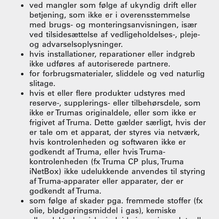
ved mangler som følge af ukyndig drift eller
betjening, som ikke er i overensstemmelse
med brugs- og monteringsanvisningen, især
ved tilsidesættelse af vedligeholdelses-, pleje-
og advarselsoplysninger.
hvis installationer, reparationer eller indgreb
ikke udføres af autoriserede partnere.
for forbrugsmaterialer, sliddele og ved naturlig
slitage.
hvis et eller flere produkter udstyres med
reserve-, supplerings- eller tilbehørsdele, som
ikke er Trumas originaldele, eller som ikke er
frigivet af Truma. Dette gælder særligt, hvis der
er tale om et apparat, der styres via netværk,
hvis kontrolenheden og softwaren ikke er
godkendt af Truma, eller hvis Truma-
kontrolenheden (fx Truma CP plus, Truma
iNetBox) ikke udelukkende anvendes til styring
af Truma-apparater eller apparater, der er
godkendt af Truma.
som følge af skader pga. fremmede stoffer (fx
olie, blødgøringsmiddel i gas), kemiske