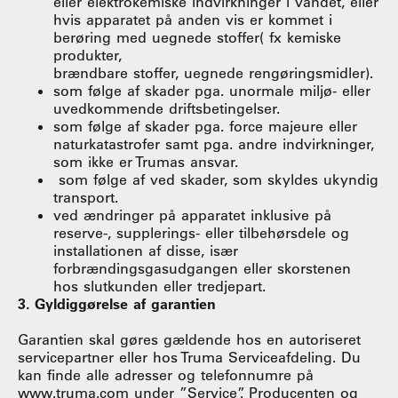
eller elektrokemiske indvirkninger i vandet, eller
hvis apparatet på anden vis er kommet i
berøring med uegnede stoffer( fx kemiske
produkter,
brændbare stoffer, uegnede rengøringsmidler).
som følge af skader pga. unormale miljø- eller
uvedkommende driftsbetingelser.
som følge af skader pga. force majeure eller
naturkatastrofer samt pga. andre indvirkninger,
som ikke er Trumas ansvar.
som følge af ved skader, som skyldes ukyndig
transport.
ved ændringer på apparatet inklusive på
reserve-, supplerings- eller tilbehørsdele og
installationen af disse, især
forbrændingsgasudgangen eller skorstenen
hos slutkunden eller tredjepart.
3. Gyldiggørelse af garantien
Garantien skal gøres gældende hos en autoriseret
servicepartner eller hos Truma Serviceafdeling. Du
kan finde alle adresser og telefonnumre på
www.truma.com under ”Service”. Producenten og