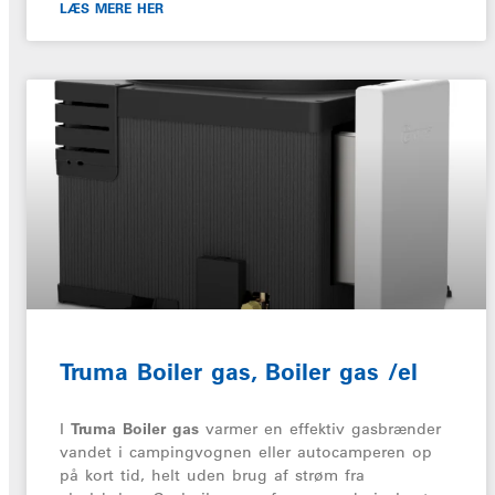
LÆS MERE HER
Truma Boiler gas, Boiler gas /el
I
Truma Boiler gas
varmer en effektiv gasbrænder
vandet i campingvognen eller autocamperen op
på kort tid, helt uden brug af strøm fra