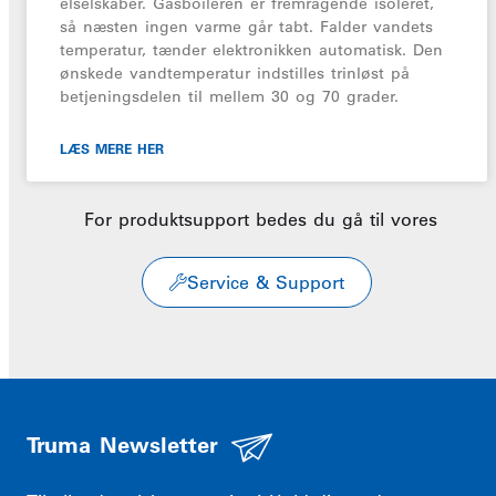
elselskaber. Gasboileren er fremragende isoleret,
så næsten ingen varme går tabt. Falder vandets
temperatur, tænder elektronikken automatisk. Den
ønskede vandtemperatur indstilles trinløst på
betjeningsdelen til mellem 30 og 70 grader.
LÆS MERE HER
For produktsupport bedes du gå til vores
Service & Support
Truma Newsletter